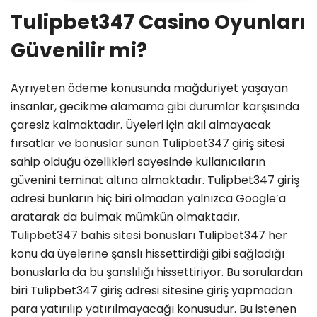
Tulipbet347 Casino Oyunları
Güvenilir mi?
Ayrıyeten ödeme konusunda mağduriyet yaşayan
insanlar, gecikme alamama gibi durumlar karşısında
çaresiz kalmaktadır. Üyeleri için akıl almayacak
fırsatlar ve bonuslar sunan Tulipbet347 giriş sitesi
sahip olduğu özellikleri sayesinde kullanıcıların
güvenini teminat altına almaktadır. Tulipbet347 giriş
adresi bunların hiç biri olmadan yalnızca Google’a
aratarak da bulmak mümkün olmaktadır.
Tulipbet347 bahis sitesi bonusları
Tulipbet347 her
konu da üyelerine şanslı hissettirdiği gibi sağladığı
bonuslarla da bu şanslılığı hissettiriyor. Bu sorulardan
biri Tulipbet347 giriş adresi sitesine giriş yapmadan
para yatırılıp yatırılmayacağı konusudur. Bu istenen