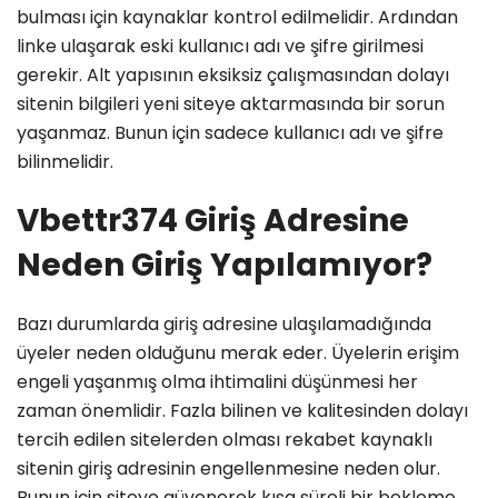
bulması için kaynaklar kontrol edilmelidir. Ardından
linke ulaşarak eski kullanıcı adı ve şifre girilmesi
gerekir. Alt yapısının eksiksiz çalışmasından dolayı
sitenin bilgileri yeni siteye aktarmasında bir sorun
yaşanmaz. Bunun için sadece kullanıcı adı ve şifre
bilinmelidir.
Vbettr374 Giriş Adresine
Neden Giriş Yapılamıyor?
Bazı durumlarda giriş adresine ulaşılamadığında
üyeler neden olduğunu merak eder. Üyelerin erişim
engeli yaşanmış olma ihtimalini düşünmesi her
zaman önemlidir. Fazla bilinen ve kalitesinden dolayı
tercih edilen sitelerden olması rekabet kaynaklı
sitenin giriş adresinin engellenmesine neden olur.
Bunun için siteye güvenerek kısa süreli bir bekleme