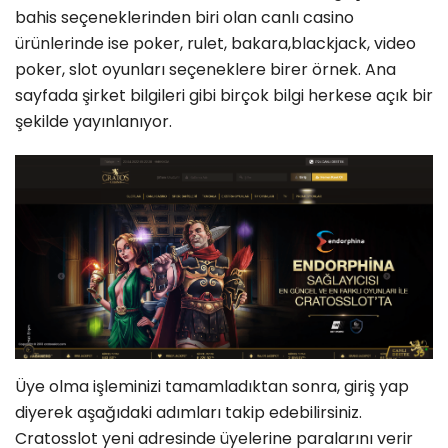
bahis seçeneklerinden biri olan canlı casino
ürünlerinde ise poker, rulet, bakara,blackjack, video
poker, slot oyunları seçeneklere birer örnek. Ana
sayfada şirket bilgileri gibi birçok bilgi herkese açık bir
şekilde yayınlanıyor.
Üye olma işleminizi tamamladıktan sonra, giriş yap
diyerek aşağıdaki adımları takip edebilirsiniz.
Cratosslot yeni adresinde üyelerine paralarını verir