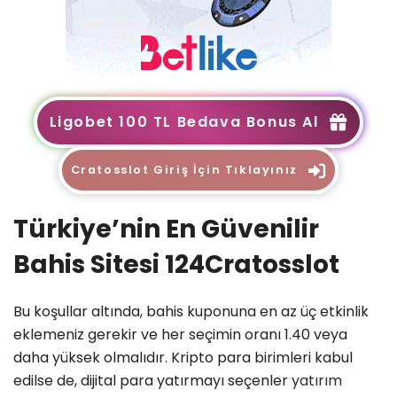
Ligobet 100 TL Bedava Bonus Al
Cratosslot Giriş İçin Tıklayınız
Türkiye’nin En Güvenilir
Bahis Sitesi 124Cratosslot
Bu koşullar altında, bahis kuponuna en az üç etkinlik
eklemeniz gerekir ve her seçimin oranı 1.40 veya
daha yüksek olmalıdır. Kripto para birimleri kabul
edilse de, dijital para yatırmayı seçenler
yatırım