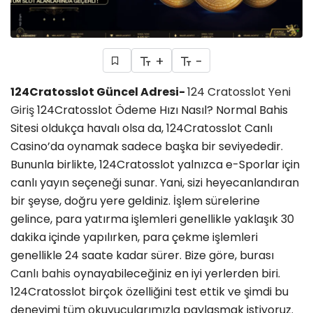
+
-
124Cratosslot Güncel Adresi-
124 Cratosslot Yeni
Giriş
124Cratosslot Ödeme Hızı Nasıl? Normal Bahis
Sitesi oldukça havalı olsa da, 124Cratosslot Canlı
Casino’da oynamak sadece başka bir seviyededir.
Bununla birlikte, 124Cratosslot yalnızca e-Sporlar için
canlı yayın seçeneği sunar. Yani, sizi heyecanlandıran
bir şeyse, doğru yere geldiniz. İşlem sürelerine
gelince, para yatırma işlemleri genellikle yaklaşık 30
dakika içinde yapılırken, para çekme işlemleri
genellikle 24 saate kadar sürer. Bize göre, burası
Canlı bahis
oynayabileceğiniz en iyi yerlerden biri.
124Cratosslot birçok özelliğini test ettik ve şimdi bu
deneyimi tüm okuyucularımızla paylaşmak istiyoruz.