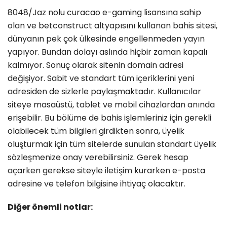
8048/Jaz nolu curacao e-gaming lisansına sahip
olan ve betconstruct altyapısını kullanan bahis sitesi,
dünyanın pek çok ülkesinde engellenmeden yayın
yapıyor. Bundan dolayı aslında hiçbir zaman kapalı
kalmıyor. Sonuç olarak sitenin domain adresi
değişiyor. Sabit ve standart tüm içeriklerini yeni
adresiden de sizlerle paylaşmaktadır. Kullanıcılar
siteye masaüstü, tablet ve mobil cihazlardan anında
erişebilir. Bu bölüme de bahis işlemleriniz için gerekli
olabilecek tüm bilgileri girdikten sonra, üyelik
oluşturmak için tüm sitelerde sunulan standart üyelik
sözleşmenize onay verebilirsiniz. Gerek hesap
açarken gerekse siteyle iletişim kurarken e-posta
adresine ve telefon bilgisine ihtiyaç olacaktır.
Diğer önemli notlar: