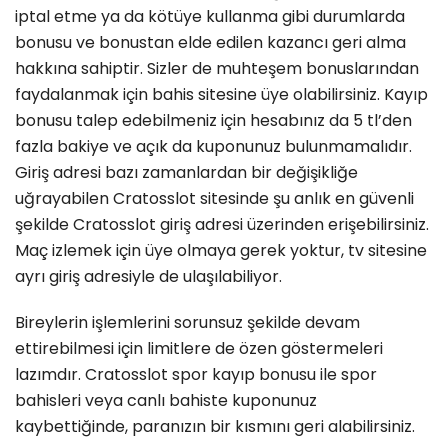
iptal etme ya da kötüye kullanma gibi durumlarda
bonusu ve bonustan elde edilen kazancı geri alma
hakkına sahiptir. Sizler de muhteşem bonuslarından
faydalanmak için bahis sitesine üye olabilirsiniz. Kayıp
bonusu talep edebilmeniz için hesabınız da 5 tl’den
fazla bakiye ve açık da kuponunuz bulunmamalıdır.
Giriş adresi bazı zamanlardan bir değişikliğe
uğrayabilen Cratosslot sitesinde şu anlık en güvenli
şekilde Cratosslot giriş adresi üzerinden erişebilirsiniz.
Maç izlemek için üye olmaya gerek yoktur, tv sitesine
ayrı giriş adresiyle de ulaşılabiliyor.
Bireylerin işlemlerini sorunsuz şekilde devam
ettirebilmesi için limitlere de özen göstermeleri
lazımdır. Cratosslot spor kayıp bonusu ile spor
bahisleri veya canlı bahiste kuponunuz
kaybettiğinde, paranızın bir kısmını geri alabilirsiniz.