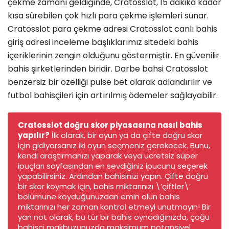
çekme zamanı geldiğinde, Cratosslot, 15 dakika kadar
kısa sürebilen çok hızlı para çekme işlemleri sunar.
Cratosslot para çekme adresi Cratosslot canlı bahis
giriş adresi inceleme başlıklarımız sitedeki bahis
içeriklerinin zengin olduğunu göstermiştir. En güvenilir
bahis şirketlerinden biridir. Darbe bahsi Cratosslot
benzersiz bir özelliği pulse bet olarak adlandırılır ve
futbol bahisçileri için artırılmış ödemeler sağlayabilir.
Cratosslot doğru skor piyasasına nasıl bahis
yapılır?
İlk olarak, bir oyun ya da çifte doğru skor
için gidiyorsanız iki oyun seçmeniz gerekecek. Bunu,
kendi araştırmanızı yaparak veya ücretsiz süper
ipuçları sayfasından en sevdiğiniz ipucunu seçerek
yapabilirsiniz. Ardından bahisinizi yapın. Çifte doğru
bir skor koymak için, bahis miktarınızı \’çiftler\’
bölümüne koyduğunuzdan emin olun bahis
miktarınızı her zaman kontrol etmeyi unutmayın! Bir
yan not olarak, bu tür bir bahis oynadığınızda, çoğu
bahisçi makbuzunuzda maksimum potansiyel