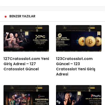
BENZER YAZILAR
127Cratosslot.com Yeni
123Cratosslot.com
Giriş Adresi – 127
Güncel – 123
Cratosslot Güncel
Cratosslot Yeni Giriş
Adresi