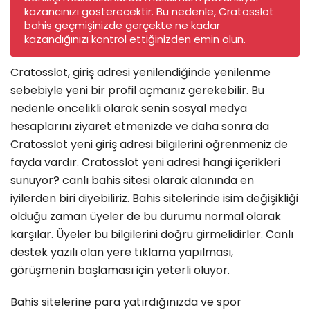
kazancınızı gösterecektir. Bu nedenle, Cratosslot
bahis geçmişinizde gerçekte ne kadar
kazandığınızı kontrol ettiğinizden emin olun.
Cratosslot, giriş adresi yenilendiğinde yenilenme
sebebiyle yeni bir profil açmanız gerekebilir. Bu
nedenle öncelikli olarak senin sosyal medya
hesaplarını ziyaret etmenizde ve daha sonra da
Cratosslot yeni giriş adresi bilgilerini öğrenmeniz de
fayda vardır. Cratosslot yeni adresi hangi içerikleri
sunuyor? canlı bahis sitesi olarak alanında en
iyilerden biri diyebiliriz. Bahis sitelerinde isim değişikliği
olduğu zaman üyeler de bu durumu normal olarak
karşılar. Üyeler bu bilgilerini doğru girmelidirler. Canlı
destek yazılı olan yere tıklama yapılması,
görüşmenin başlaması için yeterli oluyor.
Bahis sitelerine para yatırdığınızda ve spor