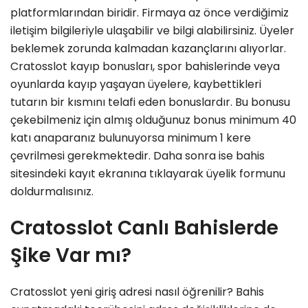
platformlarından biridir. Firmaya az önce verdiğimiz
iletişim bilgileriyle ulaşabilir ve bilgi alabilirsiniz. Üyeler
beklemek zorunda kalmadan kazançlarını alıyorlar.
Cratosslot kayıp bonusları, spor bahislerinde veya
oyunlarda kayıp yaşayan üyelere, kaybettikleri
tutarın bir kısmını telafi eden bonuslardır. Bu bonusu
çekebilmeniz için almış olduğunuz bonus minimum 40
katı anaparanız bulunuyorsa minimum 1 kere
çevrilmesi gerekmektedir. Daha sonra ise bahis
sitesindeki kayıt ekranına tıklayarak üyelik formunu
doldurmalısınız.
Cratosslot Canlı Bahislerde
Şike Var mı?
Cratosslot yeni giriş adresi nasıl öğrenilir? Bahis