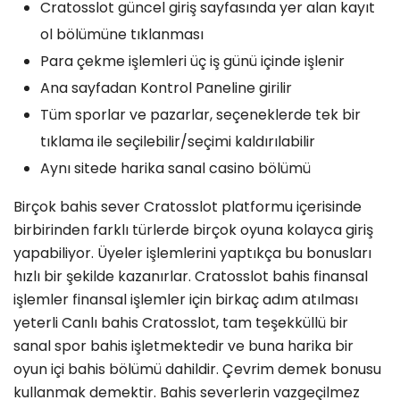
Cratosslot güncel giriş sayfasında yer alan kayıt
ol bölümüne tıklanması
Para çekme işlemleri üç iş günü içinde işlenir
Ana sayfadan Kontrol Paneline girilir
Tüm sporlar ve pazarlar, seçeneklerde tek bir
tıklama ile seçilebilir/seçimi kaldırılabilir
Aynı sitede harika sanal casino bölümü
Birçok bahis sever Cratosslot platformu içerisinde
birbirinden farklı türlerde birçok oyuna kolayca giriş
yapabiliyor. Üyeler işlemlerini yaptıkça bu bonusları
hızlı bir şekilde kazanırlar. Cratosslot bahis finansal
işlemler finansal işlemler için birkaç adım atılması
yeterli Canlı bahis Cratosslot, tam teşekküllü bir
sanal spor bahis işletmektedir ve buna harika bir
oyun içi bahis bölümü dahildir. Çevrim demek bonusu
kullanmak demektir. Bahis severlerin vazgeçilmez