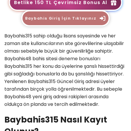
Betlike 150 TL Çevrimsiz Bonus Al
Baybahis Giriş İçin Tıklayınız
Baybahis315 sahip olduğu lisans sayesinde ve her
zaman site kullanıcılarının site görevlilerine ulaşabilir
olması sebebiyle büyük bir güvenilirliğe sahiptir.
Baybahis48 bahis sitesi
deneme bonusları
Baybahis315 her konu da üyelerine şanslı hissettirdiği
gibi sağladığı bonuslarla da bu şanslılığı hissettiriyor.
Yenilenen Baybahis315 Güncel Giriş adresi üyeler
tarafından birçok yolla öğrenilmektedir. Bu sebeple
Baybahis48 yeni giriş adresi rakipleri arasında
oldukça ön planda ve tercih edilmektedir.
Baybahis315 Nasıl Kayıt