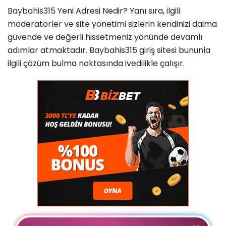
Baybahis315
Yeni Adresi Nedir? Yanı sıra, ilgili
moderatörler ve site yönetimi sizlerin kendinizi daima
güvende ve değerli hissetmeniz yönünde devamlı
adımlar atmaktadır. Baybahis315 giriş sitesi bununla
ilgili çözüm bulma noktasında ivedilikle çalışır.