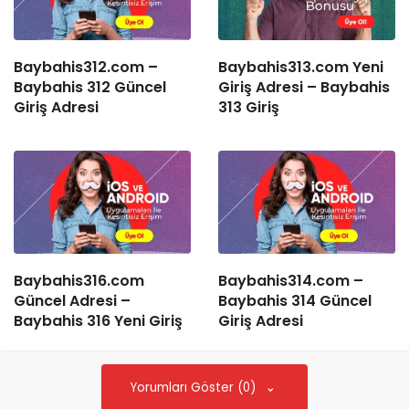
Baybahis312.com –
Baybahis313.com Yeni
Baybahis 312 Güncel
Giriş Adresi – Baybahis
Giriş Adresi
313 Giriş
Baybahis316.com
Baybahis314.com –
Güncel Adresi –
Baybahis 314 Güncel
Baybahis 316 Yeni Giriş
Giriş Adresi
Yorumları Göster (0)