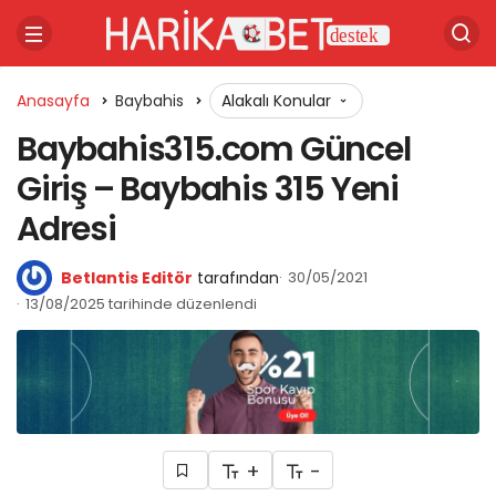
Anasayfa
Baybahis
Alakalı Konular
Baybahis315.com Güncel
Giriş – Baybahis 315 Yeni
Adresi
Betlantis Editör
tarafından
30/05/2021
13/08/2025 tarihinde düzenlendi
+
-