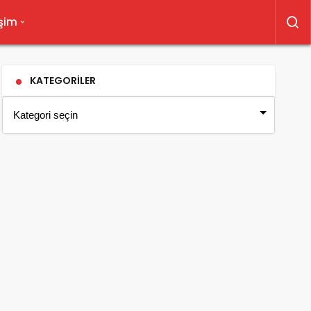
işim
KATEGORILER