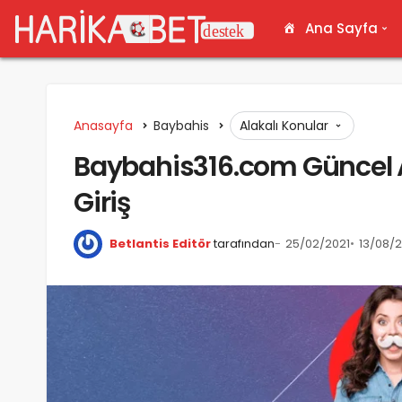
Ana Sayfa
Anasayfa
Baybahis
Alakalı Konular
Baybahis316.com Güncel A
Giriş
Betlantis Editör
tarafından
25/02/2021
13/08/2