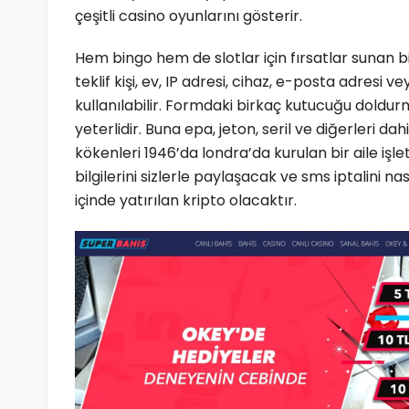
çeşitli casino oyunlarını gösterir.
Hem bingo hem de slotlar için fırsatlar sunan bir
teklif kişi, ev, IP adresi, cihaz, e-posta adresi
kullanılabilir. Formdaki birkaç kutucuğu doldurmanız ve e-posta adresinizi doğrulamanız
yeterlidir. Buna epa, jeton, seril ve diğerleri dahildir. İsim yıllar içinde birkaç kez değişti, ancak
kökenleri 1946’da londra’da kurulan bir aile işletmesi. Bu makalede canlı bet sitesin
bilgilerini sizlerle paylaşacak ve sms iptalini nasıl yapacağın
içinde yatırılan kripto olacaktır.