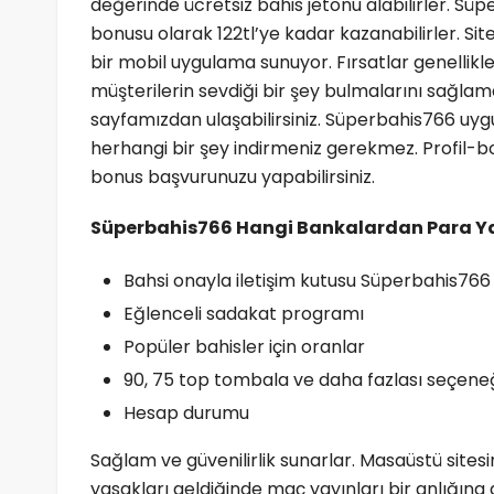
değerinde ücretsiz bahis jetonu alabilirler. Sü
bonusu olarak 122tl’ye kadar kazanabilirler. Site a
bir mobil uygulama sunuyor. Fırsatlar genellik
müşterilerin sevdiği bir şey bulmalarını sağlamak
sayfamızdan ulaşabilirsiniz. Süperbahis766 uy
herhangi bir şey indirmeniz gerekmez. Profil
bonus başvurunuzu yapabilirsiniz.
Süperbahis766 Hangi Bankalardan Para Ya
Bahsi onayla iletişim kutusu Süperbahis766 k
Eğlenceli sadakat programı
Popüler bahisler için oranlar
90, 75 top tombala ve daha fazlası seçene
Hesap durumu
Sağlam ve güvenilirlik sunarlar. Masaüstü sitesi
yasakları geldiğinde maç yayınları bir anlığına d