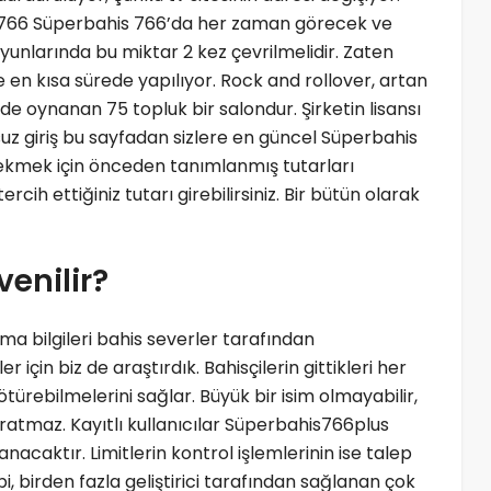
is766 Süperbahis 766’da her zaman görecek ve
yunlarında bu miktar 2 kez çevrilmelidir. Zaten
en kısa sürede yapılıyor. Rock and rollover, artan
de oynanan 75 topluk bir salondur. Şirketin lisansı
uz giriş bu sayfadan sizlere en güncel Süperbahis
a çekmek için önceden tanımlanmış tutarları
ih ettiğiniz tutarı girebilirsiniz. Bir bütün olarak
enilir?
ma bilgileri bahis severler tarafından
er için biz de araştırdık. Bahisçilerin gittikleri her
rebilmelerini sağlar. Büyük bir isim olmayabilir,
ğratmaz. Kayıtlı kullanıcılar Süperbahis766plus
caktır. Limitlerin kontrol işlemlerinin ise talep
, birden fazla geliştirici tarafından sağlanan çok