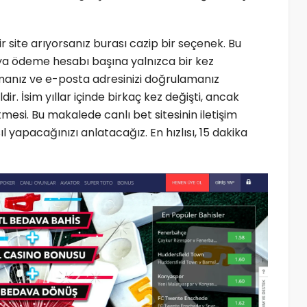
 site arıyorsanız burası cazip bir seçenek. Bu
 veya ödeme hesabı başına yalnızca bir kez
in iletişim
ızı anlatacağız. En hızlısı, 15 dakika