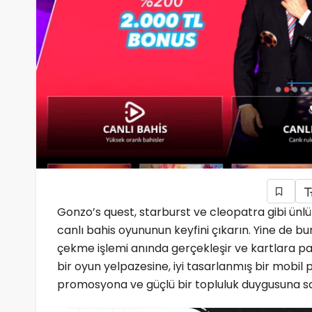
Gonzo’s quest, starburst ve cleopatra gibi ünlü i
canlı bahis oyununun keyfini çıkarın. Yine de burada bitmiyor. Bundan sonra, e-cüzdanlara para
çekme işlemi anında gerçekleşir ve kartlara para ç
bir oyun yelpazesine, iyi tasarlanmış bir mobil
promosyona ve güçlü bir topluluk duygusuna sa