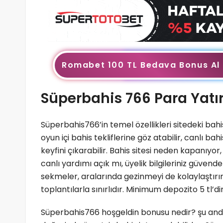
Romabet 100 TL Bedava Bonus Al
Süperbahis 766 Para Yatı
Süperbahis766’in temel özellikleri sitedeki bahis
oyun içi bahis tekliflerine göz atabilir, canlı bah
keyfini çıkarabilir. Bahis sitesi neden kapanıyor,
canlı yardımı açık mı, üyelik bilgileriniz güvend
sekmeler, aralarında gezinmeyi de kolaylaştırır.
toplantılarla sınırlıdır. Minimum depozito 5 tl’dir
Süperbahis766 hoşgeldin bonusu nedir? şu anda,