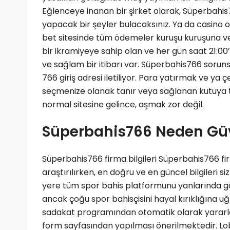
Eğlenceye inanan bir şirket olarak, Süperbah
yapacak bir şeyler bulacaksınız. Ya da casino o
bet sitesinde tüm ödemeler kuruşu kuruşuna ve 
bir ikramiyeye sahip olan ve her gün saat 21:00’
ve sağlam bir itibarı var. Süperbahis766 soruns
766 giriş adresi iletiliyor. Para yatırmak ve y
seçmenize olanak tanır veya sağlanan kutuya terc
normal sitesine gelince, aşmak zor değil.
Süperbahis766 Neden Güv
Süperbahis766 firma bilgileri Süperbahis766 fir
araştırılırken, en doğru ve en güncel bilgileri sizl
yere tüm spor bahis platformunu yanlarında götü
ancak çoğu spor bahisçisini hayal kırıklığına u
sadakat programından otomatik olarak yararlana
form sayfasından yapılması önerilmektedir. Lobi