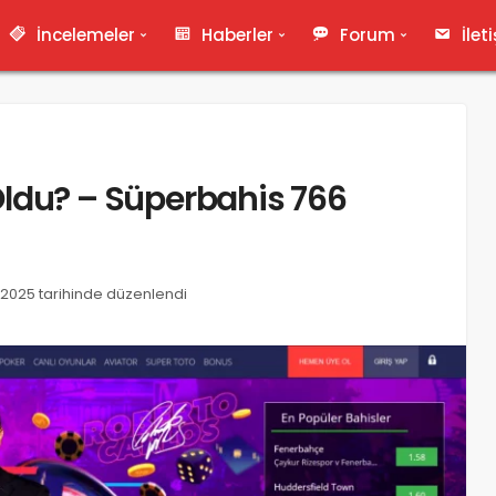
İncelemeler
Haberler
Forum
İlet
Oldu? – Süperbahis 766
/2025 tarihinde düzenlendi