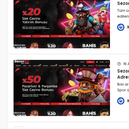
Sezo
Tüm üc
edilen
16 
Sezo
Adre
İkisi 
Spor ü