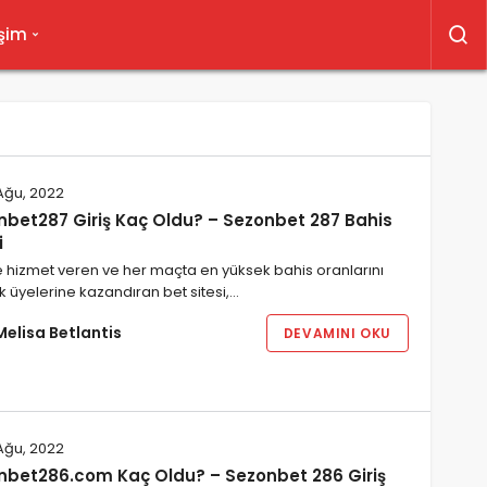
işim
Ağu, 2022
nbet287 Giriş Kaç Oldu? – Sezonbet 287 Bahis
i
 hizmet veren ve her maçta en yüksek bahis oranlarını
 üyelerine kazandıran bet sitesi,…
Melisa Betlantis
DEVAMINI OKU
Ağu, 2022
nbet286.com Kaç Oldu? – Sezonbet 286 Giriş