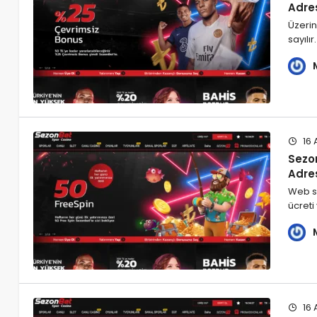
Adre
Üzerin
sayılı
16 
Sezo
Adre
Web si
ücreti
16 