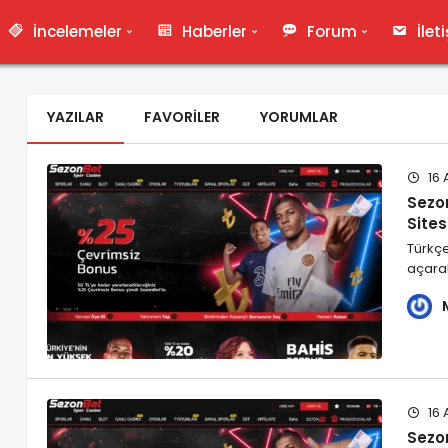
İncelemeler
Haberler
Forum
İlet
YAZILAR
FAVORILER
YORUMLAR
16 
Sezo
Sites
Türkçe
açarak
16 
Sezo