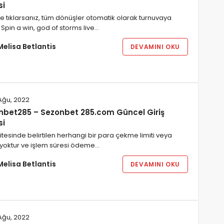
si
e tıklarsanız, tüm dönüşler otomatik olarak turnuvaya
r. Spin a win, god of storms live…
Melisa Betlantis
DEVAMINI OKU
Ağu, 2022
nbet285 – Sezonbet 285.com Güncel Giriş
si
tesinde belirtilen herhangi bir para çekme limiti veya
 yoktur ve işlem süresi ödeme…
Melisa Betlantis
DEVAMINI OKU
Ağu, 2022