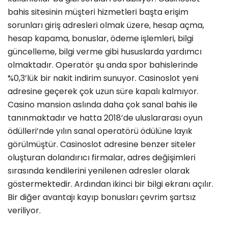
bahis sitesinin müşteri hizmetleri başta erişim
sorunları giriş adresleri olmak üzere, hesap açma,
hesap kapama, bonuslar, ödeme işlemleri, bilgi
güncelleme, bilgi verme gibi hususlarda yardımcı
olmaktadır. Operatör şu anda spor bahislerinde
%0,3’lük bir nakit indirim sunuyor. Casinoslot yeni
adresine geçerek çok uzun süre kapalı kalmıyor.
Casino mansion aslında daha çok sanal bahis ile
tanınmaktadır ve hatta 2018’de uluslararası oyun
ödülleri’nde yılın sanal operatörü ödülüne layık
görülmüştür. Casinoslot adresine benzer siteler
oluşturan dolandırıcı firmalar, adres değişimleri
sırasında kendilerini yenilenen adresler olarak
göstermektedir. Ardından ikinci bir bilgi ekranı açılır.
Bir diğer avantajı kayıp bonusları çevrim şartsız
veriliyor.