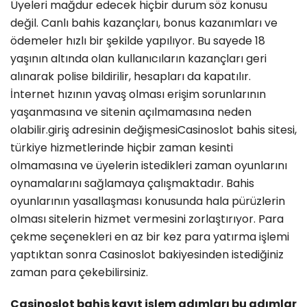
Üyeleri mağdur edecek hiçbir durum söz konusu
değil. Canlı bahis kazançları, bonus kazanımları ve
ödemeler hızlı bir şekilde yapılıyor. Bu sayede 18
yaşının altında olan kullanıcıların kazançları geri
alınarak polise bildirilir, hesapları da kapatılır.
İnternet hızının yavaş olması erişim sorunlarının
yaşanmasına ve sitenin açılmamasına neden
olabilir.giriş adresinin değişmesiCasinoslot bahis sitesi,
türkiye hizmetlerinde hiçbir zaman kesinti
olmamasına ve üyelerin istedikleri zaman oyunlarını
oynamalarını sağlamaya çalışmaktadır. Bahis
oyunlarının yasallaşması konusunda hala pürüzlerin
olması sitelerin hizmet vermesini zorlaştırıyor. Para
çekme seçenekleri en az bir kez para yatırma işlemi
yaptıktan sonra Casinoslot bakiyesinden istediğiniz
zaman para çekebilirsiniz.
Casinoslot bahis kayıt işlem adımları bu adımlar