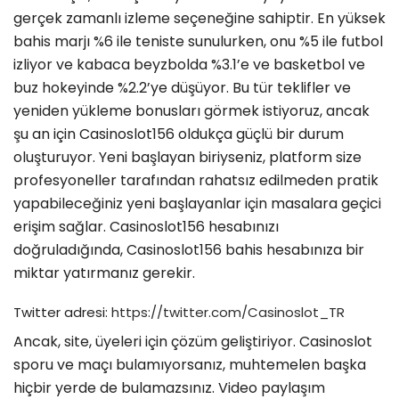
gerçek zamanlı izleme seçeneğine sahiptir. En yüksek
bahis marjı %6 ile teniste sunulurken, onu %5 ile futbol
izliyor ve kabaca beyzbolda %3.1’e ve basketbol ve
buz hokeyinde %2.2’ye düşüyor. Bu tür teklifler ve
yeniden yükleme bonusları görmek istiyoruz, ancak
şu an için Casinoslot156 oldukça güçlü bir durum
oluşturuyor. Yeni başlayan biriyseniz, platform size
profesyoneller tarafından rahatsız edilmeden pratik
yapabileceğiniz yeni başlayanlar için masalara geçici
erişim sağlar. Casinoslot156 hesabınızı
doğruladığında, Casinoslot156 bahis hesabınıza bir
miktar yatırmanız gerekir.
Twitter adresi:
https://twitter.com/Casinoslot_TR
Ancak, site, üyeleri için çözüm geliştiriyor. Casinoslot
sporu ve maçı bulamıyorsanız, muhtemelen başka
hiçbir yerde de bulamazsınız. Video paylaşım