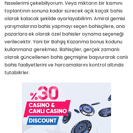
hisselerimi çekebiliyorum. Veya miktarın bir kısmını
toplantının sonuna kadar sürecek açık
kaçak bahis
olarak kalacak şekilde ayarlayabilirim. Amiral gemisi
yarışmalarına bahis yapmayı seçen bahisçilere, ana
pazarlara ek olarak özel bahisler oynama seçeneği
verilecektir. Yani bir Bahşiş Kazanma bonus kodunu
kullanmanız gerekmez. Bahisçiler, gerçek zamanlı
olarak güncellenen bahis geçmişine başvurarak canlı
bahis faaliyetlerini ve harcamalarını kontrol altında
tutabilirler.