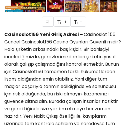
+
-
Casinoslot156 Yeni Giriş Adresi –
Casinoslot 156
Güncel
Casinoslot156 Casino Oyunları Güvenli midir?
Hala şirketin arkasındaki baş kişidir. Bir bahisçiyi
incelediğimizde, görevlerimizden biri şirketin yasal
olarak çalışıp çalışmadığını kontrol etmektir. Bunun
için Casinoslot156 tamamen farklı hükümetlerden
lisans aldığından emin olabiliriz. Yani diğer tüm
maçlar başarıyla tahmin edildiğinde ve sonuncusu
için risk olduğunda, bu riski almayın, kazancınızı
güvence altına alın. Burada çalışan insanlar naziktir
ve gerektiğinde size yardım etmeye her zaman
hazırdır. Yeni Nakit Çıkışı özelliği ile, kayıplarım
üzerinde tam kontrole sahibim ve neredeyse tüm