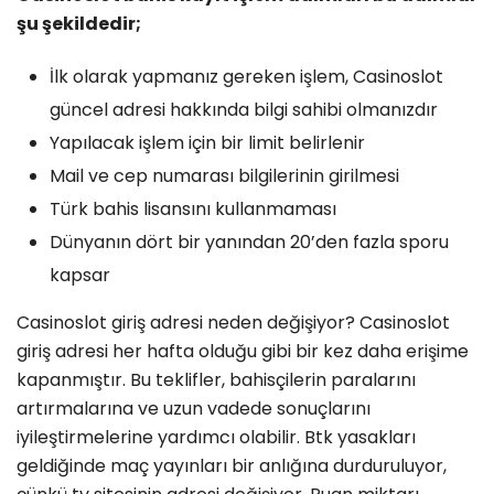
şu şekildedir;
İlk olarak yapmanız gereken işlem, Casinoslot
güncel adresi hakkında bilgi sahibi olmanızdır
Yapılacak işlem için bir limit belirlenir
Mail ve cep numarası bilgilerinin girilmesi
Türk bahis lisansını kullanmaması
Dünyanın dört bir yanından 20’den fazla sporu
kapsar
Casinoslot giriş adresi neden değişiyor? Casinoslot
giriş adresi her hafta olduğu gibi bir kez daha erişime
kapanmıştır. Bu teklifler, bahisçilerin paralarını
artırmalarına ve uzun vadede sonuçlarını
iyileştirmelerine yardımcı olabilir. Btk yasakları
geldiğinde maç yayınları bir anlığına durduruluyor,