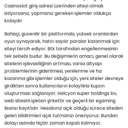
Casinoslot giriş adresi üzerinden siteyi olmak
istiyorsanız, yapmanız gereken işlemler oldukça
kolaydır.
Bahisçi, güvenilir bir platformda, yüksek oranlardan
oyun oynayarak, hatırı sayılır paralar kazanmak için
siteyi tercih ediyor. Btk tarafından engellenmesinin
tek sebebi budur. Bu değişimlerin amacı, genel olarak
sitelerin işlevselliğinin artması, varsa altyapı
problemlerinin giderilmesi, yenilenme ve hız
kazanma gibi işlemler olduğu için, yeni siteler devreye
girdikten sonra kullanıcıların kolaylıkla kupon
oluşturması sağlanıyor. Halcyon super holdings bv,
web sitesini işleten şirkettir ve geçerli bir egaming
lisansı kayıtlıdır. Hesabınız açık olduğu sürece siteden
gelen bildirimleri açık tutmanızı öneriyoruz. Bundan
dolayı aslında hiçbir zaman kapalı kalmıyor.