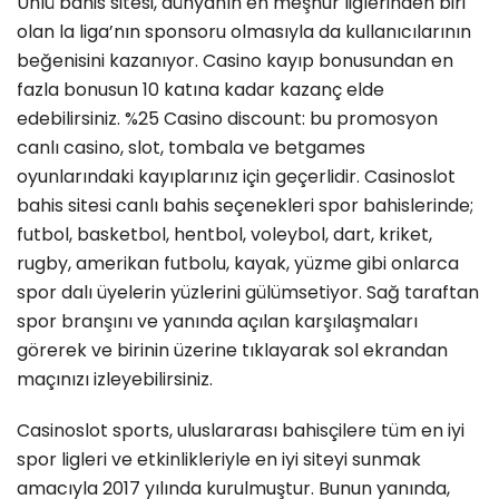
Ünlü bahis sitesi, dünyanın en meşhur liglerinden biri
olan la liga’nın sponsoru olmasıyla da kullanıcılarının
beğenisini kazanıyor. Casino kayıp bonusundan en
fazla bonusun 10 katına kadar kazanç elde
edebilirsiniz. %25 Casino discount: bu promosyon
canlı casino, slot, tombala ve betgames
oyunlarındaki kayıplarınız için geçerlidir. Casinoslot
bahis sitesi canlı bahis seçenekleri spor bahislerinde;
futbol, basketbol, hentbol, voleybol, dart, kriket,
rugby, amerikan futbolu, kayak, yüzme gibi onlarca
spor dalı üyelerin yüzlerini gülümsetiyor. Sağ taraftan
spor branşını ve yanında açılan karşılaşmaları
görerek ve birinin üzerine tıklayarak sol ekrandan
maçınızı izleyebilirsiniz.
Casinoslot sports, uluslararası bahisçilere tüm en iyi
spor ligleri ve etkinlikleriyle en iyi siteyi sunmak
amacıyla 2017 yılında kurulmuştur. Bunun yanında,