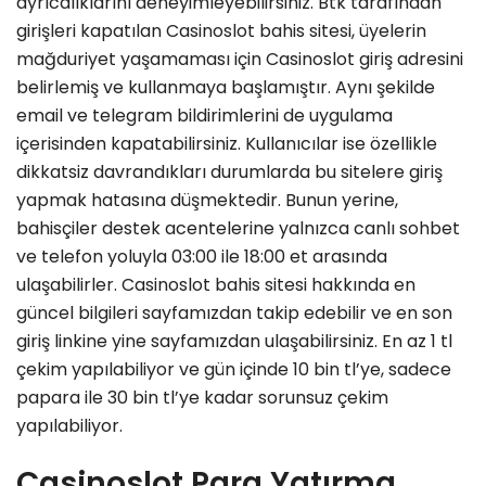
ayrıcalıklarını deneyimleyebilirsiniz. Btk tarafından
girişleri kapatılan Casinoslot bahis sitesi, üyelerin
mağduriyet yaşamaması için Casinoslot giriş adresini
belirlemiş ve kullanmaya başlamıştır. Aynı şekilde
email ve telegram bildirimlerini de uygulama
içerisinden kapatabilirsiniz. Kullanıcılar ise özellikle
dikkatsiz davrandıkları durumlarda bu sitelere giriş
yapmak hatasına düşmektedir. Bunun yerine,
bahisçiler destek acentelerine yalnızca canlı sohbet
ve telefon yoluyla 03:00 ile 18:00 et arasında
ulaşabilirler. Casinoslot bahis sitesi hakkında en
güncel bilgileri sayfamızdan takip edebilir ve en son
giriş linkine yine sayfamızdan ulaşabilirsiniz. En az 1 tl
çekim yapılabiliyor ve gün içinde 10 bin tl’ye, sadece
papara ile 30 bin tl’ye kadar sorunsuz çekim
yapılabiliyor.
Casinoslot Para Yatırma