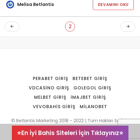
Melisa Betlantis
DEVAMINI OKU
2
PERABET GIRIŞ
BETEBET GIRIŞ
VDCASINO GIRIŞ
GOLEGOL GIRIŞ
MELBET GIRIŞ
İMAJBET GIRIŞ
VEVOBAHIS GIRIŞ
MILANOBET
© Betlantis Marketing 2018 - 2022 | Tüm Hakları Saklıdır
⭐En İyi Bahis Siteleri İçin Tıklayınız⭐