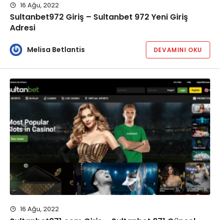
16 Ağu, 2022
Sultanbet972 Giriş – Sultanbet 972 Yeni Giriş
Adresi
Melisa Betlantis
DEVAMINI OKU
16 Ağu, 2022