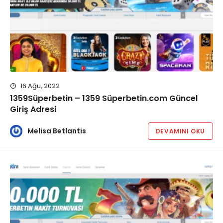
16 Ağu, 2022
1359Süperbetin – 1359 Süperbetin.com Güncel
Giriş Adresi
Melisa Betlantis
DEVAMINI OKU