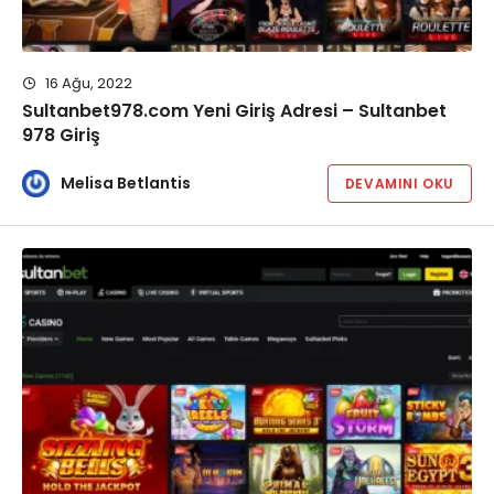
16 Ağu, 2022
Sultanbet978.com Yeni Giriş Adresi – Sultanbet
978 Giriş
Melisa Betlantis
DEVAMINI OKU