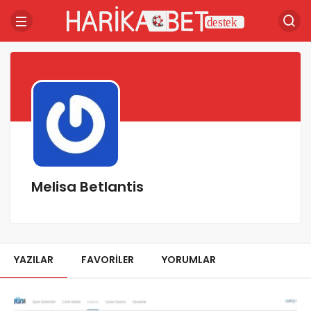
Melisa Betlantis
YAZILAR
FAVORILER
YORUMLAR